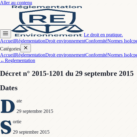
Aller au contenu
Le droit en pratique.
Accueil
Réglementation
Droit environnement
Conformité
Normes Iso
Icp
Catégories
Accueil
Réglementation
Droit environnement
Conformité
Normes Iso
Icp
←
Reglementation
Décret
n° 2015-1201
du 29 septembre 2015
Dates
D
ate
29 septembre 2015
S
ortie
29 septembre 2015