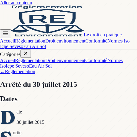
Aller au contenu
Le droit en pratique.
Accueil
Réglementation
Droit environnement
Conformité
Normes Iso
Icpe Seveso
Eau Air Sol
Catégories
Accueil
Réglementation
Droit environnement
Conformité
Normes
Iso
Icpe Seveso
Eau Air Sol
←
Reglementation
Arrêté
du 30 juillet 2015
Dates
D
ate
30 juillet 2015
ortie