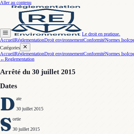
Aller au contenu
Le droit en pratique.
Accueil
Réglementation
Droit environnement
Conformité
Normes Iso
Icp
Catégories
Accueil
Réglementation
Droit environnement
Conformité
Normes Iso
Icp
←
Reglementation
Arrêté
du 30 juillet 2015
Dates
D
ate
30 juillet 2015
S
ortie
30 juillet 2015