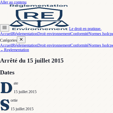
Aller au contenu
Le droit en pratique.
Accueil
Réglementation
Droit environnement
Conformité
Normes Iso
Icp
Catégories
Accueil
Réglementation
Droit environnement
Conformité
Normes Iso
Icp
←
Reglementation
Arrêté
du 15 juillet 2015
Dates
D
ate
15 juillet 2015
S
ortie
15 juillet 2015