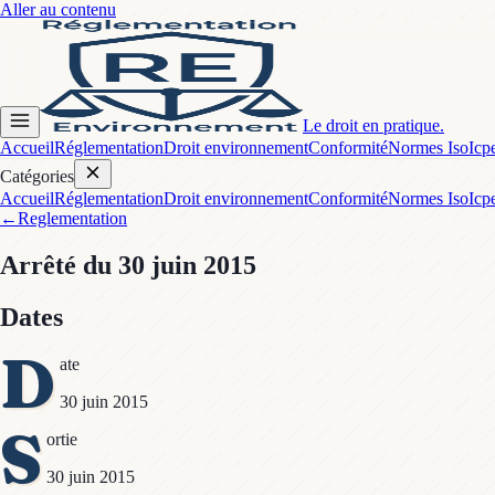
Aller au contenu
Le droit en pratique.
Accueil
Réglementation
Droit environnement
Conformité
Normes Iso
Icp
Catégories
Accueil
Réglementation
Droit environnement
Conformité
Normes Iso
Icp
←
Reglementation
Arrêté
du 30 juin 2015
Dates
D
ate
30 juin 2015
S
ortie
30 juin 2015