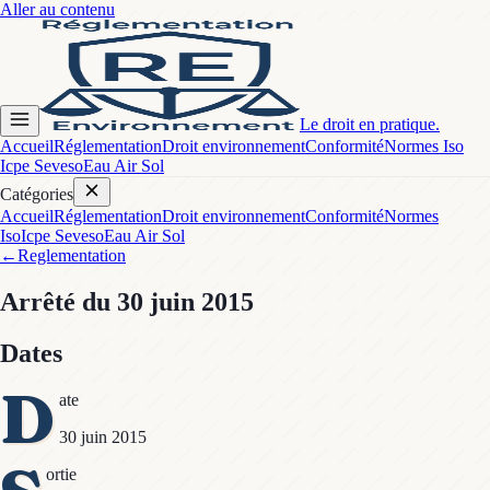
Aller au contenu
Le droit en pratique.
Accueil
Réglementation
Droit environnement
Conformité
Normes Iso
Icpe Seveso
Eau Air Sol
Catégories
Accueil
Réglementation
Droit environnement
Conformité
Normes
Iso
Icpe Seveso
Eau Air Sol
←
Reglementation
Arrêté
du 30 juin 2015
Dates
D
ate
30 juin 2015
ortie