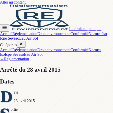
Aller au contenu
Le droit en pratique.
Accueil
Réglementation
Droit environnement
Conformité
Normes Iso
Icpe Seveso
Eau Air Sol
Catégories
Accueil
Réglementation
Droit environnement
Conformité
Normes
Iso
Icpe Seveso
Eau Air Sol
←
Reglementation
Arrêté
du 28 avril 2015
Dates
D
ate
28 avril 2015
ortie