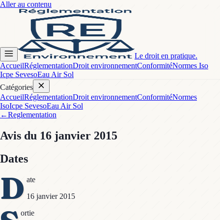
Aller au contenu
Le droit en pratique.
Accueil
Réglementation
Droit environnement
Conformité
Normes Iso
Icpe Seveso
Eau Air Sol
Catégories
Accueil
Réglementation
Droit environnement
Conformité
Normes
Iso
Icpe Seveso
Eau Air Sol
←
Reglementation
Avis
du 16 janvier 2015
Dates
D
ate
16 janvier 2015
ortie