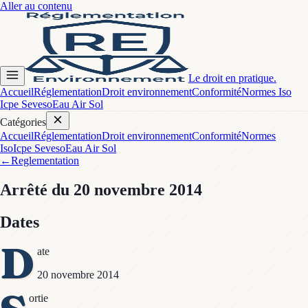
Aller au contenu
Le droit en pratique.
Accueil
Réglementation
Droit environnement
Conformité
Normes Iso
Icpe Seveso
Eau Air Sol
Catégories
Accueil
Réglementation
Droit environnement
Conformité
Normes
Iso
Icpe Seveso
Eau Air Sol
←
Reglementation
Arrêté
du 20 novembre 2014
Dates
D
ate
20 novembre 2014
ortie