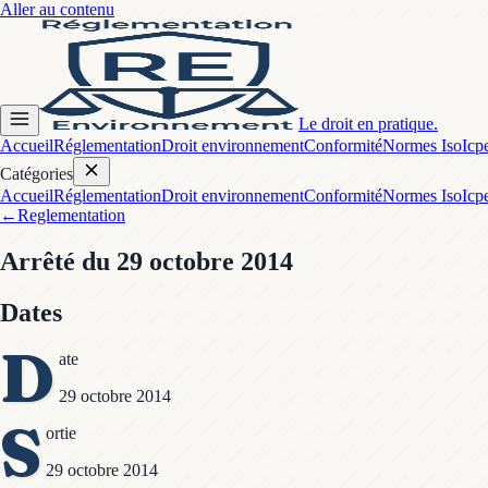
Aller au contenu
Le droit en pratique.
Accueil
Réglementation
Droit environnement
Conformité
Normes Iso
Icp
Catégories
Accueil
Réglementation
Droit environnement
Conformité
Normes Iso
Icp
←
Reglementation
Arrêté
du 29 octobre 2014
Dates
D
ate
29 octobre 2014
S
ortie
29 octobre 2014