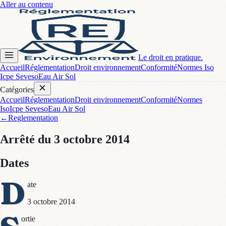
Aller au contenu
Le droit en pratique.
Accueil
Réglementation
Droit environnement
Conformité
Normes Iso
Icpe Seveso
Eau Air Sol
Catégories
Accueil
Réglementation
Droit environnement
Conformité
Normes
Iso
Icpe Seveso
Eau Air Sol
←
Reglementation
Arrêté
du 3 octobre 2014
Dates
D
ate
3 octobre 2014
ortie