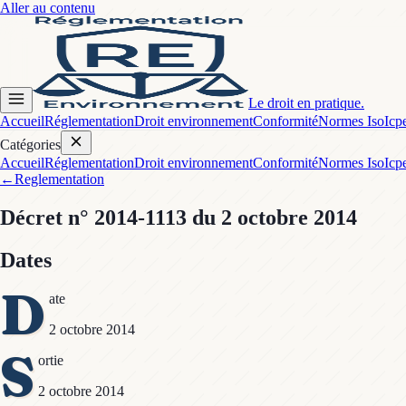
Aller au contenu
Le droit en pratique.
Accueil
Réglementation
Droit environnement
Conformité
Normes Iso
Icp
Catégories
Accueil
Réglementation
Droit environnement
Conformité
Normes Iso
Icp
←
Reglementation
Décret
n° 2014-1113
du 2 octobre 2014
Dates
D
ate
2 octobre 2014
S
ortie
2 octobre 2014