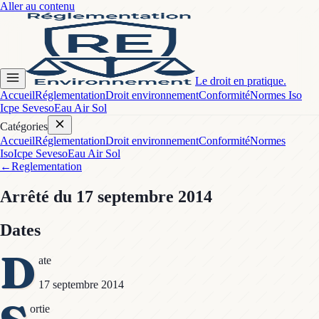
Aller au contenu
Le droit en pratique.
Accueil
Réglementation
Droit environnement
Conformité
Normes Iso
Icpe Seveso
Eau Air Sol
Catégories
Accueil
Réglementation
Droit environnement
Conformité
Normes
Iso
Icpe Seveso
Eau Air Sol
←
Reglementation
Arrêté
du 17 septembre 2014
Dates
D
ate
17 septembre 2014
ortie